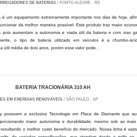
ARREGADORES DE BATERIAS
/ PORTO ALEGRE - RS
a é um equipamento extremamente importante nos dias de hoje, afi
funcionar da melhor maneira possível. Este produto traz maior econ
 pois aumentam a autonomia e viada útil da bateria e com isso g
mente, o tipo de bateria utilizado em veículos é a chumbo-áci
 útil média de dois anos, porém esse valor pode....
BATERIA TRACIONÁRIA 310 AH
ES EM ENERGIAS RENOVÁVEIS
/ SÃO PAULO - SP
ery possuem a exclusiva Tecnologia em Placa de Diamante que a
porcionando maior autonomia e durabilidade, mesmo sob as mais
, resultando o melhor custo benefício do mercado. Nossa linha é vasta
volts, de variadas especificações, que atendem desde o golfe ao