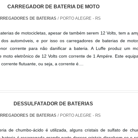
CARREGADOR DE BATERIA DE MOTO
ARREGADORES DE BATERIAS
/ PORTO ALEGRE - RS
baterias de motocicletas, apesar de também serem 12 Volts, tem a a
 dos automóveis, e por isso os carregadores de baterias de mot
or corrente para não danificar a bateria. A Luffe produz um m
de moto eletrônico de 12 Volts com corrente de 1 Ampére. Este equi
 corrente flutuante, ou seja, a corrente é....
DESSULFATADOR DE BATERIAS
ARREGADORES DE BATERIAS
/ PORTO ALEGRE - RS
ia de chumbo-ácido é utilizada, alguns cristais de sulfato de ch
 bateria é recarregada grande parte desses cristais dissolvem-se e