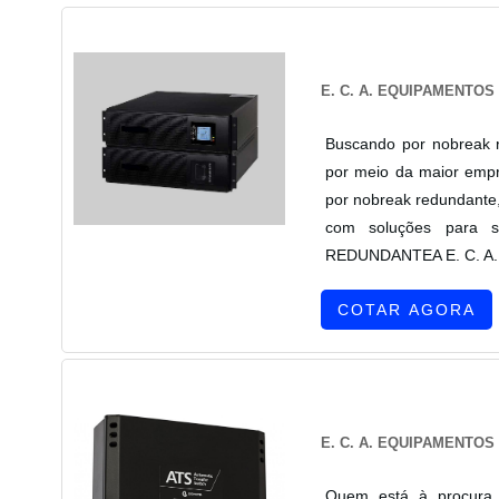
E. C. A. EQUIPAMENTO
Buscando por nobreak r
por meio da maior empr
por nobreak redundante,
com soluções para 
REDUNDANTEA E. C. A. Eq
COTAR AGORA
E. C. A. EQUIPAMENTO
Quem está à procura 