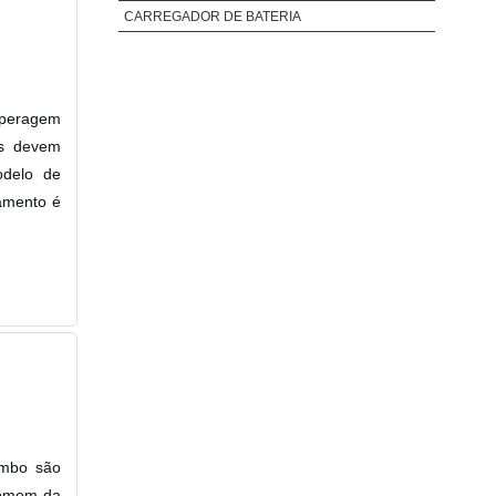
CARREGADOR DE BATERIA
mperagem
os devem
odelo de
pamento é
umbo são
 somem da