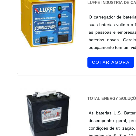
LUFFE INDUSTRIA DE C
O carregador de bateri
suas baterias voltem a 
as pessoas e empresas
baterias novas. Geral
equipamento tem um vida
COTAR AGORA
TOTAL ENERGY SOLUÇÕ
As baterias U.S. Batt
desempenho geral, pro
condições de utilização
baterias de 6, 8 e 12 