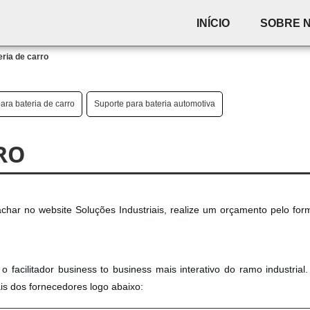
INÍCIO
SOBRE 
eria de carro
ara bateria de carro
Suporte para bateria automotiva
RO
char no website Soluções Industriais, realize um orçamento pelo for
 facilitador business to business mais interativo do ramo industrial.
is dos fornecedores logo abaixo: