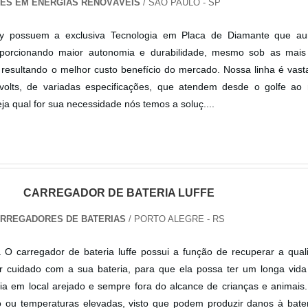
ES EM ENERGIAS RENOVÁVEIS
/ SÃO PAULO - SP
ery possuem a exclusiva Tecnologia em Placa de Diamante que a
porcionando maior autonomia e durabilidade, mesmo sob as mais
, resultando o melhor custo benefício do mercado. Nossa linha é vasta
volts, de variadas especificações, que atendem desde o golfe ao
Seja qual for sua necessidade nós temos a soluç....
CARREGADOR DE BATERIA LUFFE
ARREGADORES DE BATERIAS
/ PORTO ALEGRE - RS
 O carregador de bateria luffe possui a função de recuperar a qual
er cuidado com a sua bateria, para que ela possa ter um longa vida ú
ia em local arejado e sempre fora do alcance de crianças e animais
so ou temperaturas elevadas, visto que podem produzir danos à bate