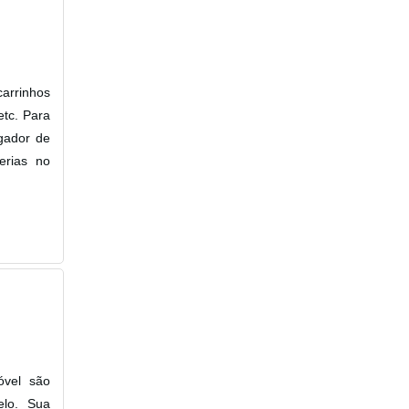
carrinhos
etc. Para
egador de
erias no
óvel são
elo. Sua