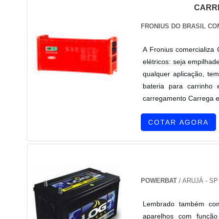
CARR
FRONIUS DO BRASIL COM
A Fronius comercializa 
elétricos: seja empilhad
qualquer aplicação, tem
bateria para carrinho
carregamento Carrega e 
COTAR AGORA
POWERBAT
/ ARUJÁ - SP
Lembrado também como
aparelhos com função 