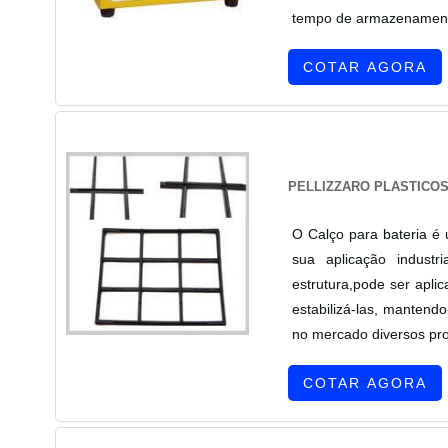
tempo de armazenamento 
COTAR AGORA
PELLIZZARO PLASTICO
O Calço para bateria é 
sua aplicação indust
estrutura,pode ser aplic
estabilizá-las, mantend
no mercado diversos pro
COTAR AGORA