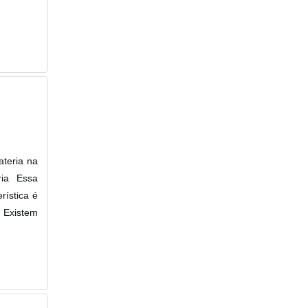
ateria na
ria Essa
rística é
. Existem