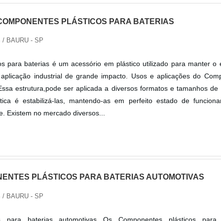
COMPONENTES PLÁSTICOS PARA BATERIAS
S
/ BAURU - SP
 para baterias é um acessório em plástico utilizado para manter o e
aplicação industrial de grande impacto. Usos e aplicações do Com
 Essa estrutura,pode ser aplicada a diversos formatos e tamanhos de 
ística é estabilizá-las, mantendo-as em perfeito estado de funcion
e. Existem no mercado diversos...
ENTES PLÁSTICOS PARA BATERIAS AUTOMOTIVAS
S
/ BAURU - SP
s para baterias automotivas Os Componentes plásticos para 