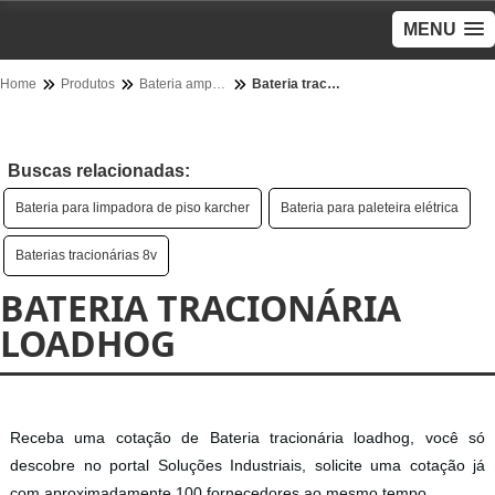
MENU
Home
Produtos
Bateria amperes - Categoria
Bateria tracionária loadhog
Buscas relacionadas:
Bateria para limpadora de piso karcher
Bateria para paleteira elétrica
Baterias tracionárias 8v
BATERIA TRACIONÁRIA
LOADHOG
Receba uma cotação de Bateria tracionária loadhog, você só
descobre no portal Soluções Industriais, solicite uma cotação já
com aproximadamente 100 fornecedores ao mesmo tempo