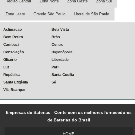
Região Central
Zona Norte
Zona Oeste
Zona Sul
Zona Leste
Grande São Paulo
Litoral de São Paulo
Aclimação
Bela Vista
Bom Retiro
Brás
Cambuci
Centro
Consolação
Higienópolis
Glicério
Liberdade
Luz
Pari
República
Santa Cecília
Santa Efigênia
Sé
Vila Buarque
Empresas de Baterias - Conte com os melhores fornecedores
de Baterias do Brasil
HOME