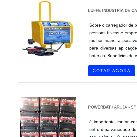
LUFFE INDUSTRIA DE C
Sobre o carregador de b
pessoas físicas e empr
melhor maneira possíve
para diversas aplicaçõ
baterias. Benefícios do 
COTAR AGORA
POWERBAT
/ ARUJÁ - SP
é importante contar co
entre uma variedade de
seu veículo. O acomp