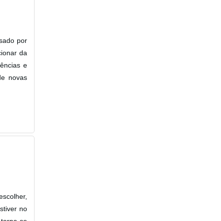
usado por
cionar da
ências e
de novas
scolher,
tiver no
torna-se