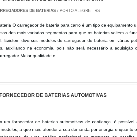
ARREGADORES DE BATERIAS
/ PORTO ALEGRE - RS
ateria O carregador de bateria para carro é um tipo de equipamento 
esas dos mais variados segmentos para que as baterias voltem a fun
l. Existem diversos modelos de carregador de bateria em várias pot
es, auxiliando na economia, pois não será necessário a aquisição 
carregador Maior qualidade e....
FORNECEDOR DE BATERIAS AUTOMOTIVAS
m um fornecedor de baterias automotivas de confiança. é possível e
 modelos, a que mais atender a sua demanda por energia enquanto es
anhamento de uma análise profissional no momento da escolha 