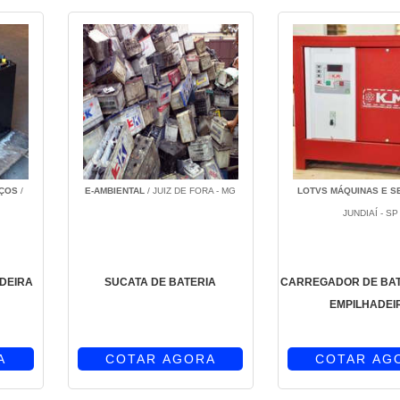
IÇOS
/
E-AMBIENTAL
/ JUIZ DE FORA - MG
LOTVS MÁQUINAS E S
JUNDIAÍ - SP
ADEIRA
SUCATA DE BATERIA
CARREGADOR DE BAT
EMPILHADEI
A
COTAR AGORA
COTAR AG