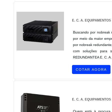
E. C. A. EQUIPAMENTO
Buscando por nobreak r
por meio da maior empr
por nobreak redundante,
com soluções para 
REDUNDANTEA E. C. A. Eq
COTAR AGORA
E. C. A. EQUIPAMENTO
Quem está à procura 