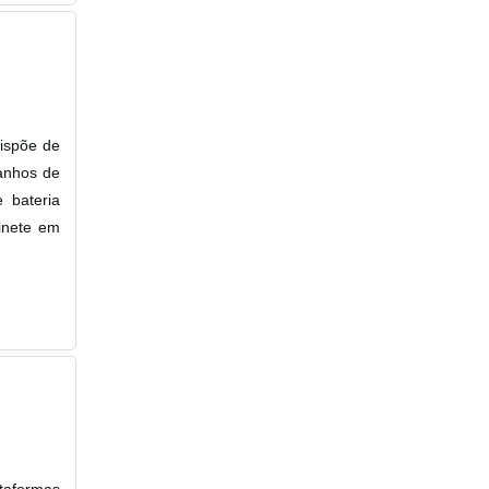
ispõe de
anhos de
 bateria
binete em