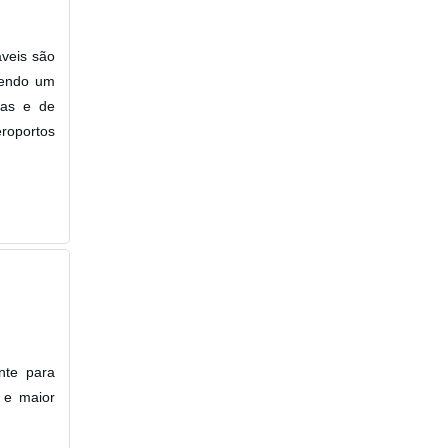
áveis são
ecendo um
oas e de
eroportos
nte para
 e maior