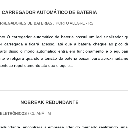
CARREGADOR AUTOMÁTICO DE BATERIA
CARREGADORES DE BATERIAS
/ PORTO ALEGRE - RS
to O carregador automático de bateria possui um led sinalizador qu
er carregada e ficará acesso, até que a bateria chegue ao pico d
artir disso o modo automático entra em funcionamento e o equipa
nte e religará quando a tensão da bateria baixar para aproximadame
contece repetidamente até que o equip...
NOBREAK REDUNDANTE
S ELETRÔNICOS
/ CUIABÁ - MT
edundante, encontrará a empresa líder do mercado realizando uma