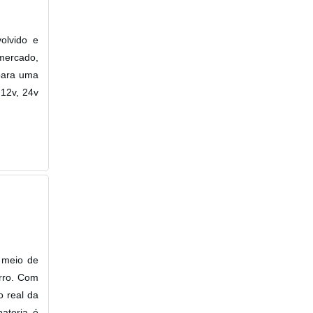
olvido e
 mercado,
para uma
 12v, 24v
r meio de
rro. Com
o real da
bateria é