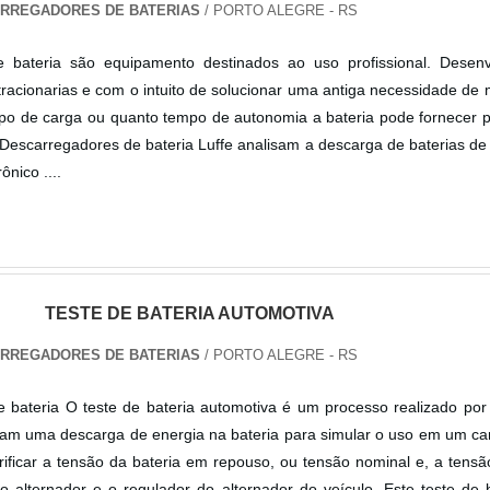
ARREGADORES DE BATERIAS
/ PORTO ALEGRE - RS
 bateria são equipamento destinados ao uso profissional. Desenv
 tracionarias e com o intuito de solucionar uma antiga necessidade de
po de carga ou quanto tempo de autonomia a bateria pode fornecer 
Descarregadores de bateria Luffe analisam a descarga de baterias de
ônico ....
TESTE DE BATERIA AUTOMOTIVA
ARREGADORES DE BATERIAS
/ PORTO ALEGRE - RS
e bateria O teste de bateria automotiva é um processo realizado po
am uma descarga de energia na bateria para simular o uso em um ca
erificar a tensão da bateria em repouso, ou tensão nominal e, a tensã
 o alternador e o regulador do alternador do veículo. Este teste de 