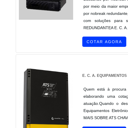
por meio da maior empr
por nobreak redundante,
com soluções para 
REDUNDANTEA E. C. A. Eq
COTAR AGORA
E. C. A. EQUIPAMENTO
Quem está à procura 
elaborando uma cotaç
atuação.Quando o dese
Equipamentos Eletrôni
MAIS SOBRE ATS CHAVE 