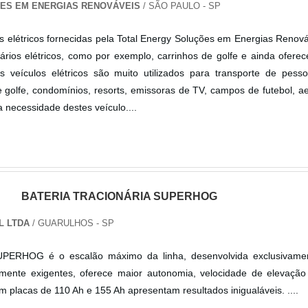
ES EM ENERGIAS RENOVÁVEIS
/ SÃO PAULO - SP
os elétricos fornecidas pela Total Energy Soluções em Energias Renov
itários elétricos, como por exemplo, carrinhos de golfe e ainda ofer
s veículos elétricos são muito utilizados para transporte de pess
golfe, condomínios, resorts, emissoras de TV, campos de futebol, a
a necessidade destes veículo....
BATERIA TRACIONÁRIA SUPERHOG
L LTDA
/ GUARULHOS - SP
 SUPERHOG é o escalão máximo da linha, desenvolvida exclusivame
lmente exigentes, oferece maior autonomia, velocidade de elevação
em placas de 110 Ah e 155 Ah apresentam resultados inigualáveis. ....