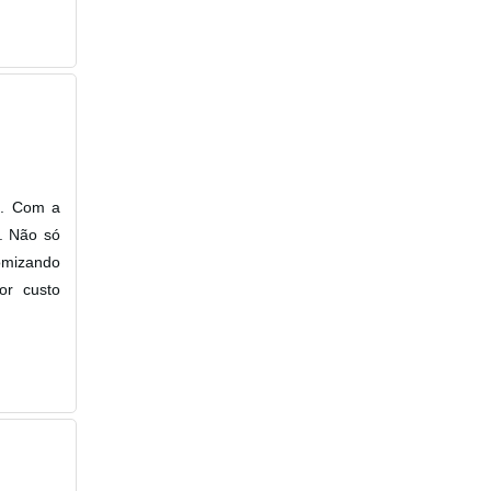
o. Com a
. Não só
omizando
or custo