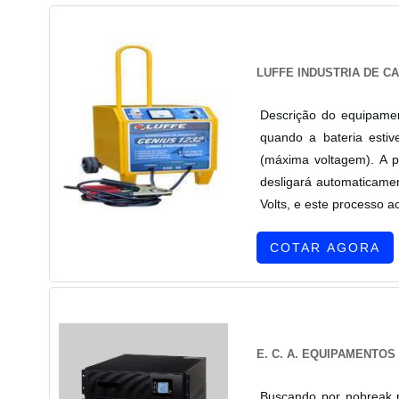
LUFFE INDUSTRIA DE 
Descrição do equipamen
quando a bateria estiv
(máxima voltagem). A p
desligará automaticame
Volts, e este processo a
COTAR AGORA
E. C. A. EQUIPAMENTO
Buscando por nobreak r