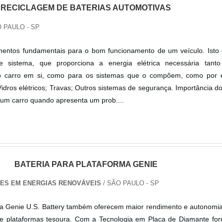
RECICLAGEM DE BATERIAS AUTOMOTIVAS
 PAULO - SP
mentos fundamentais para o bom funcionamento de um veículo. Isto 
te sistema, que proporciona a energia elétrica necessária tant
 do carro em si, como para os sistemas que o compõem, como por 
Vidros elétricos; Travas; Outros sistemas de segurança. Importância d
um carro quando apresenta um prob....
BATERIA PARA PLATAFORMA GENIE
ES EM ENERGIAS RENOVÁVEIS
/ SÃO PAULO - SP
rma Genie U.S. Battery também oferecem maior rendimento e autonomi
s e plataformas tesoura. Com a Tecnologia em Placa de Diamante fo