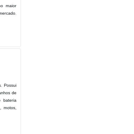
mo maior
mercado.
. Possui
anhos de
 bateria
, motos,