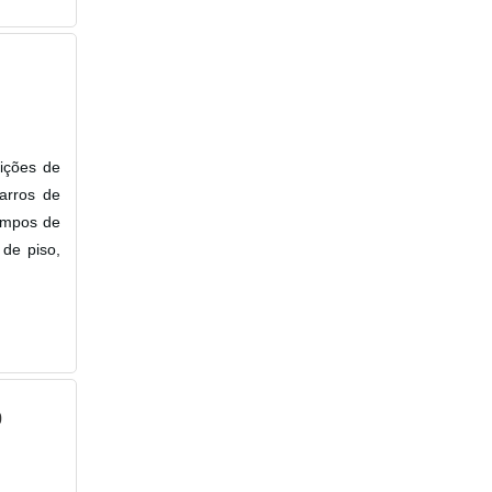
ições de
carros de
campos de
 de piso,
0