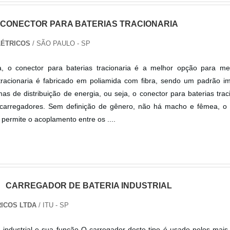
CONECTOR PARA BATERIAS TRACIONARIA
LÉTRICOS
/ SÃO PAULO - SP
a, o conector para baterias tracionaria é a melhor opção para m
 tracionaria é fabricado em poliamida com fibra, sendo um padrão i
mas de distribuição de energia, ou seja, o conector para baterias trac
e carregadores. Sem definição de gênero, não há macho e fêmea, o 
a permite o acoplamento entre os ....
CARREGADOR DE BATERIA INDUSTRIAL
ICOS LTDA
/ ITU - SP
 industrial e sua função O carregador deste tipo é usado pelos mais