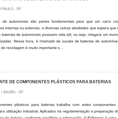
 PAULO - SP
s de automóveis são partes fundamentais para que um carro co
zes internas ou externas, e diversas outras atividades que espera que
s baterias de automóveis possuem vida útil, ou seja, chegará um mo
ilizadas. Nessa hora, é chamado de sucata de baterias de automóvei
de reciclagem é muito importante s....
NTE DE COMPONENTES PLÁSTICOS PARA BATERIAS
S
/ BAURU - SP
nentes plásticos para baterias trabalha com estes componentes
ara utilização industrial. Aplicados na regulamentação e preparação 
xe da bateria, conferem equilíbrio e adequação. A Pellizzaro é uma