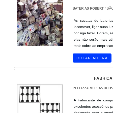
BATERIAS ROBERT
/ SÃO
As sucatas de bateria
locomover, ligar suas lu
consiga fazer. Porém, a
elas não serão mais ut
mais sobre as empresas 
COTAR AGORA
FABRICA
PELLIZZARO PLASTICO
A Fabricante de compo
excelentes acessórios p
designado para o encai