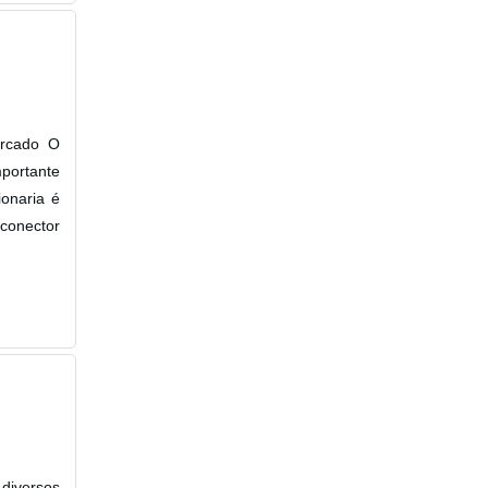
ercado O
mportante
ionaria é
conector
 diversos